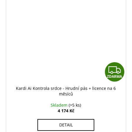
Z
Z
ZDARMA
D
D
Kardi Ai Kontrola srdce - Hrudní pás + licence na 6
A
A
měsíců
R
R
Skladem
(>5 ks)
4 174 Kč
M
M
DETAIL
A
A