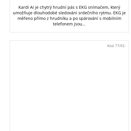
Kardi Ai je chytrý hrudní pás s EKG snímačem, který
umožňuje dlouhodobé sledování srdečního rytmu. EKG je
měřeno přímo z hrudníku a po spárování s mobilním
telefonem jsou...
Kód:
77/XS-