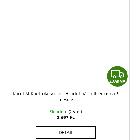
Z
ZDARMA
D
Kardi Ai Kontrola srdce - Hrudní pás + licence na 3
A
měsíce
R
Skladem
(>5 ks)
3 697 Kč
M
DETAIL
A