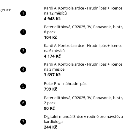
Kardi Ai Kontrola srdce - Hrudní pás + licence
igence
na 12 měsíců
4 948 Kč
Baterie lithiová, CR2025, 3V, Panasonic, blistr,
6-pack
104 Kč
Kardi Ai Kontrola srdce - Hrudní pás + licence
na 6 měsíců
4 174 Kč
Kardi Ai Kontrola srdce - Hrudní pás + licence
na 3 měsíce
3 697 Kč
Polar Pro - náhradní pás
799 Kč
Baterie lithiová, CR2025, 3V, Panasonic, blistr,
2-pack
90 Kč
Digitální manuál Srdce v rodině pro návštěvu
kardiologa​
244 Kč