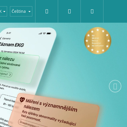
Hledat
Přihlášení
Nákupní
Značky
K
Čeština
Následující
košík
OLA SRDCE - HRUDNÍ