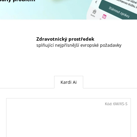
PANASONIC, BLISTR, 6-PACK
PÁS + LICENCE 
104 Kč
4 174 Kč
Zdravotnický prostředek
splňující nejpřísnější evropské požadavky
Kardi Ai
Kód:
6M/XS-S