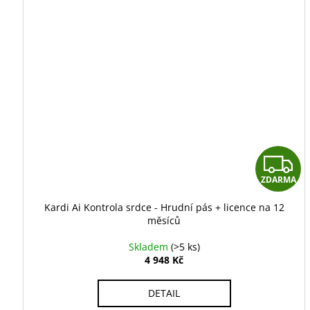
ZDARMA
Kardi Ai Kontrola srdce - Hrudní pás + licence na 12
měsíců
Skladem
(>5 ks)
4 948 Kč
DETAIL