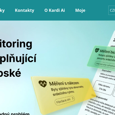
ky
Kontakty
O Kardi Ai
Moje objednávka
CZ
Co potřebujete najít?
HLEDAT
Doporučujeme
BATERIE LITHIOVÁ, CR2025, 3V,
KARDI AI KONTR