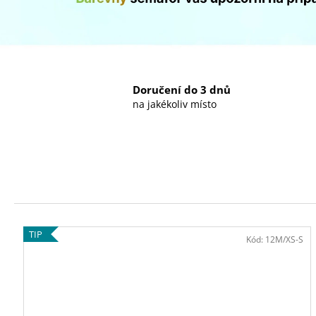
PÁS + LICENCE NA 12 MĚSÍCŮ
š
4 948 Kč
e
m
o
Doručení do 3 dnů
na jakékoliv místo
b
c
h
o
d
TIP
ě
Kód:
12M/XS-S