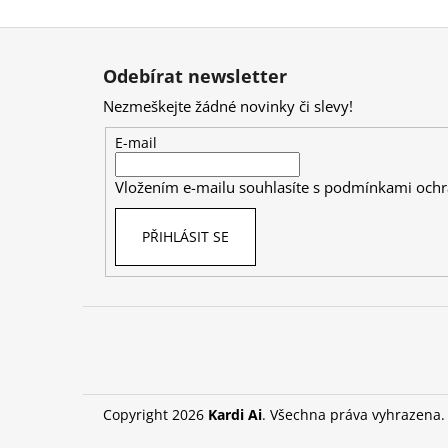
Z
á
Odebírat newsletter
p
Nezmeškejte žádné novinky či slevy!
a
t
E-mail
í
Vložením e-mailu souhlasíte s
podmínkami ochr
PŘIHLÁSIT SE
Copyright 2026
Kardi Ai
. Všechna práva vyhrazena.